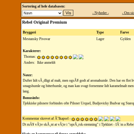
Sortering af hele databasen:
- Nyheder -
- Om sid
Rebel Original Premium
Bryggeri
Type
Farve
Mestansky Pivovar
Lager
Gylden
Karakterer:
Thomas:
Anders:
Ikke anmeldt
Noter:
Dufter lidt sÃ¸dligt af malt, men ogsÃ¥ godt af aromahumle. Den har en flot 
smagshumle og bitterhumle, og man kan svagt fornemme lidt karamelmalt men o
lang.
Bonusinfo:
Tjekkiske pilsnere forbindes ofte Pilsner Urquel, Budjovicky Budvar og Staropr
Kommentar skrevet af Ã˜lkapsel -
Dt mÃ¥ vÃ¦re skÃ¸nt at vÃ¦re i "oprÃ¸rsk-stemning" i Tjekkiet - IÂ´m a Rebe