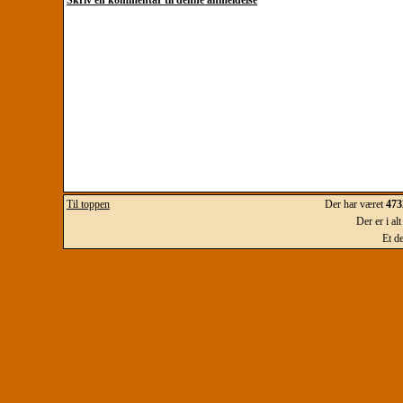
Skriv en kommentar til denne anmeldelse
Til toppen
Der har været
473
Der er i al
Et d