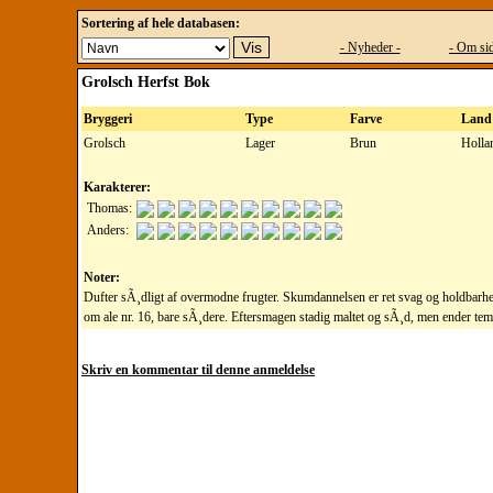
Sortering af hele databasen:
- Nyheder -
- Om sid
Grolsch Herfst Bok
Bryggeri
Type
Farve
Land
Grolsch
Lager
Brun
Holla
Karakterer:
Thomas:
Anders:
Noter:
Dufter sÃ¸dligt af overmodne frugter. Skumdannelsen er ret svag og holdbarh
om ale nr. 16, bare sÃ¸dere. Eftersmagen stadig maltet og sÃ¸d, men ender tem
Skriv en kommentar til denne anmeldelse