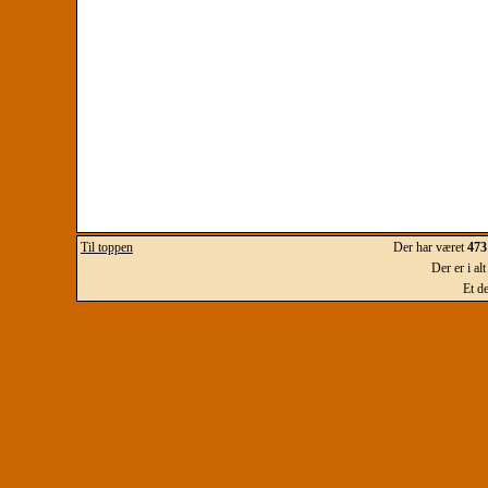
Til toppen
Der har været
473
Der er i al
Et d