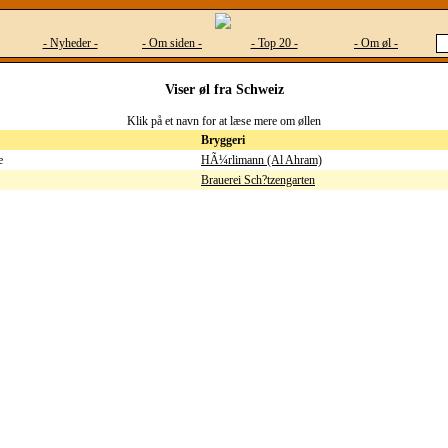
- Nyheder -
- Om siden -
- Top 20 -
- Om øl -
Viser øl fra Schweiz
Klik på et navn for at læse mere om øllen
Bryggeri
HÃ¼rlimann (Al Ahram)
Brauerei Sch?tzengarten