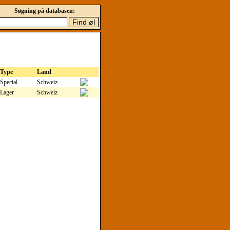
Søgning på databasen:
Type
Land
Special
Schweiz
Lager
Schweiz