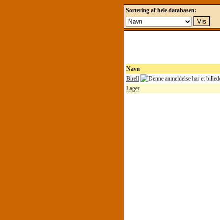
Sortering af hele databasen:
Navn
Birell
Lager